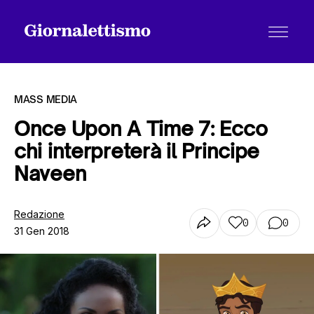
MASS MEDIA
Once Upon A Time 7: Ecco
chi interpreterà il Principe
Tutti gli articoli
Naveen
Chi siamo
Redazione
0
0
31 Gen 2018
Contatti