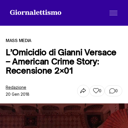
MASS MEDIA
L’Omicidio di Gianni Versace
– American Crime Story:
Tutti gli articoli
Recensione 2×01
Chi siamo
Redazione
0
0
20 Gen 2018
Contatti