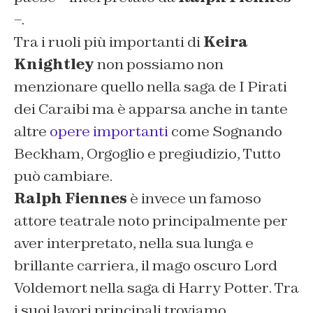
–.
Tra i ruoli più importanti di
Keira
Knightley
non possiamo non
menzionare quello nella saga de
I Pirati
dei Caraibi
ma è apparsa anche in tante
altre
opere importanti
come
Sognando
Beckham
,
Orgoglio e pregiudizio
,
Tutto
può cambiare
.
Ralph Fiennes
è invece un famoso
attore teatrale noto principalmente per
aver interpretato, nella sua lunga e
brillante carriera, il mago oscuro Lord
Voldemort nella saga di
Harry Potter
. Tra
i suoi lavori principali troviamo