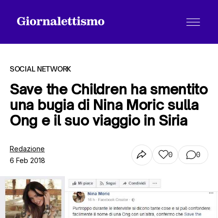
SOCIAL NETWORK
Save the Children ha smentito
una bugia di Nina Moric sulla
Tutti gli articoli
Ong e il suo viaggio in Siria
Chi siamo
Redazione
0
0
6 Feb 2018
Contatti