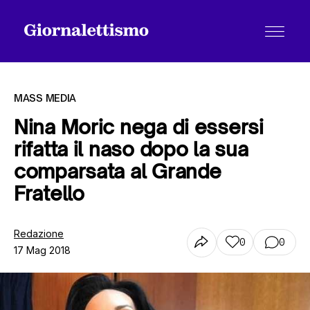
MASS MEDIA
Nina Moric nega di essersi
rifatta il naso dopo la sua
Tutti gli articoli
comparsata al Grande
Fratello
Chi siamo
Redazione
0
0
17 Mag 2018
Contatti