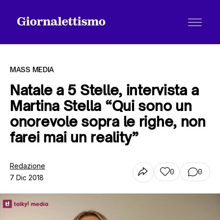
MASS MEDIA
Natale a 5 Stelle, intervista a
Martina Stella “Qui sono un
Tutti gli articoli
onorevole sopra le righe, non
farei mai un reality”
Chi siamo
Redazione
0
0
7 Dic 2018
Contatti