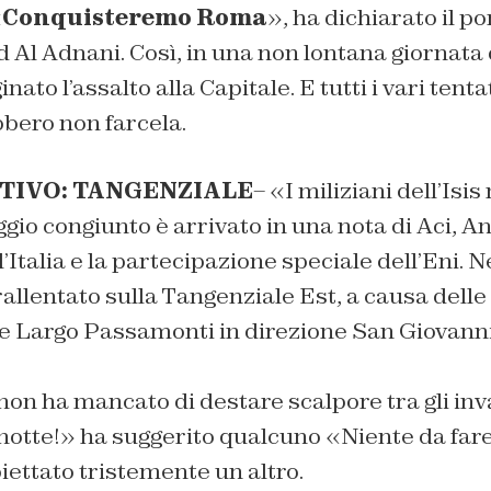
«
Conquisteremo Roma
», ha dichiarato il po
 Adnani. Così, in una non lontana giornata 
o l’assalto alla Capitale. E tutti i vari tentat
bbero non farcela.
TIVO: TANGENZIALE
– «I miliziani dell’Isi
ggio congiunto è arrivato in una nota di Aci, An
’Italia e la partecipazione speciale dell’Eni. 
rallentato sulla Tangenziale Est, a causa delle 
 e Largo Passamonti in direzione San Giovanni
non ha mancato di destare scalpore tra gli inv
otte!» ha suggerito qualcuno «Niente da fare,
ettato tristemente un altro.