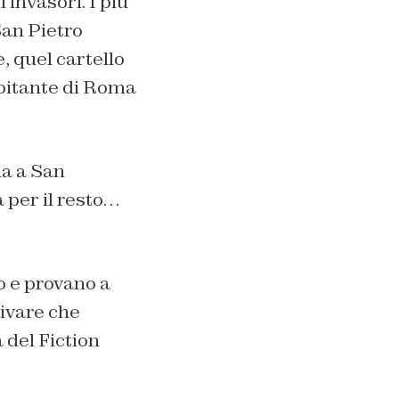
 invasori. I più
San Pietro
, quel cartello
 abitante di Roma
na a San
 per il resto…
no e provano a
rivare che
a del Fiction