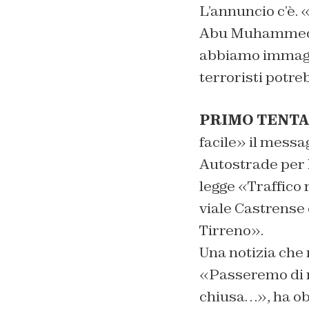
L’annuncio c’è. 
Abu Muhammed Al
abbiamo immaginat
terroristi potre
PRIMO TENTA
facile» il messa
Autostrade per l
legge «Traffico 
viale Castrense
Tirreno».
Una notizia che 
«Passeremo di n
chiusa…», ha obi