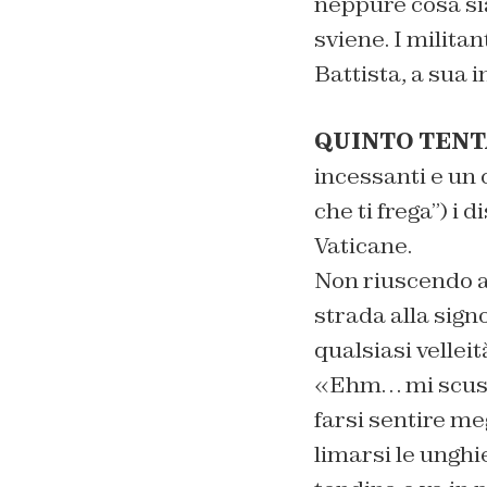
neppure cosa si
sviene. I milita
Battista, a sua 
QUINTO TENT
incessanti e un 
che ti frega”) i 
Vaticane.
Non riuscendo a 
strada alla sign
qualsiasi vellei
«Ehm… mi scusi»
farsi sentire m
limarsi le unghi