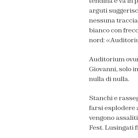
tendina e va in 
arguti suggerisc
nessuna traccia.
bianco con frecc
nord: «Auditor
Auditorium ovun
Giovanni, solo i
nulla di nulla.
Stanchi e rassegn
farsi esplodere 
vengono assaliti 
Fest. Lusingati f