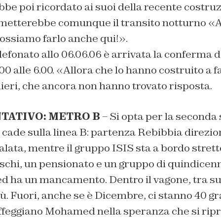
be poi ricordato ai suoi della recente costru
rmetterebbe comunque il transito notturno «
ossiamo farlo anche qui!».
efonato allo 06.06.06 è arrivata la conferma d
.00 alle 6.00. «Allora che lo hanno costruito a 
glieri, che ancora non hanno trovato risposta.
TATIVO: METRO B
– Si opta per la seconda 
 cade sulla linea B: partenza Rebibbia direzio
alata, mentre il gruppo ISIS sta a bordo strett
schi, un pensionato e un gruppo di quindicenni
 ha un mancamento. Dentro il vagone, tra su
iù. Fuori, anche se è Dicembre, ci stanno 40 gr
feggiano Mohamed nella speranza che si ripr