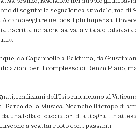
pausa pranzo, lasciando nel dubbio gli impavidi
ono di seguire la segnaletica stradale, ma di 
 A campeggiare nei posti più impensati invece
ia e scritta nera che salva la vita a qualsiasi
ium».
que, da Capannelle a Balduina, da Giustinia
ndicazioni per il complesso di Renzo Piano, ma
ati, i miliziani dell’Isis rinunciano al Vatica
al Parco della Musica. Neanche il tempo di ar
da una folla di cacciatori di autografi in attes
iniscono a scattare foto con i passanti.