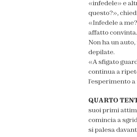
«infedele» e alt
questo?», chiede
«Infedele a me?
affatto convinta.
Non ha un auto, 
depilate.
«A sfigato guar
continua a ripet
l’esperimento a 
QUARTO TENT
suoi primi attimi
comincia a sgri
si palesa davant