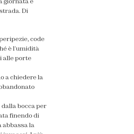
 giornata e
strada. Di
peripezie, code
hé è l’umidità
i alle porte
o a chiedere la
 abbandonato
 dalla bocca per
ata finendo di
na abbassa la