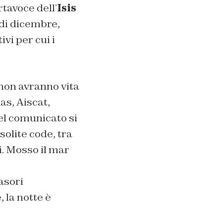
rtavoce dell’
Isis
di dicembre,
ivi per cui i
s non avranno vita
as, Aiscat,
Nel comunicato si
solite code, tra
. Mosso il mar
asori
 la notte è