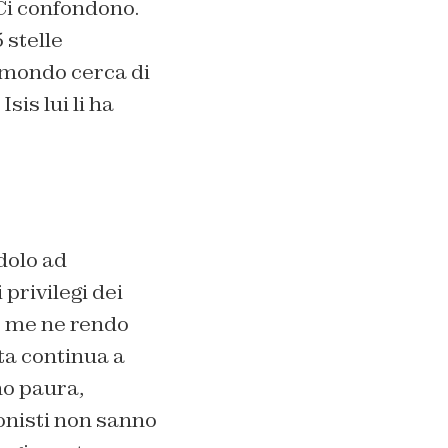
 Ci confondono.
 stelle
 mondo cerca di
sis lui li ha
dolo ad
 privilegi dei
, me ne rendo
sta continua a
no paura,
ionisti non sanno