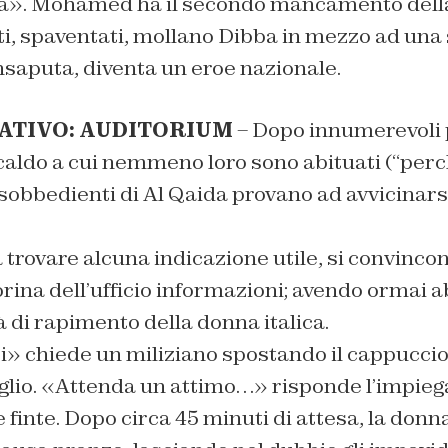
a». Mohamed ha il secondo mancamento della
nti, spaventati, mollano Dibba in mezzo ad una 
insaputa, diventa un eroe nazionale.
ATIVO: AUDITORIUM
– Dopo innumerevoli 
caldo a cui nemmeno loro sono abituati (“perc
disobbedienti di Al Qaida provano ad avvicinars
trovare alcuna indicazione utile, si convincon
orina dell’ufficio informazioni; avendo ormai
tà di rapimento della donna italica.
 chiede un miliziano spostando il cappuccio
eglio. «Attenda un attimo…» risponde l’impieg
e finte. Dopo circa 45 minuti di attesa, la don