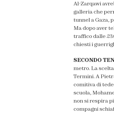
Al-Zarqawi avreb
galleria che pe
tunnel a Gaza, p
Ma dopo aver tel
traffico dalle 23
chiesti i guerri
SECONDO TEN
metro. La scelta
Termini. A Pietr
comitiva di tede
scuola, Mohamed
non si respira p
compagni schiaf