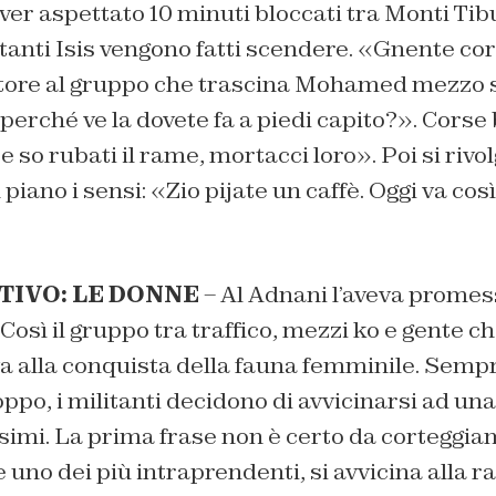
ver aspettato 10 minuti bloccati tra Monti Tibu
litanti Isis vengono fatti scendere. «Gnente co
ttore al gruppo che trascina Mohamed mezzo s
o perché ve la dovete fa a piedi capito?». Corse
«Se so rubati il rame, mortacci loro». Poi si ri
iano i sensi: «Zio pijate un caffè. Oggi va così.
TIVO: LE DONNE
– Al Adnani l’aveva prome
 Così il gruppo tra traffico, mezzi ko e gente c
va alla conquista della fauna femminile. Sempre
ppo, i militanti decidono di avvicinarsi ad un
issimi. La prima frase non è certo da corteggia
e uno dei più intraprendenti, si avvicina alla