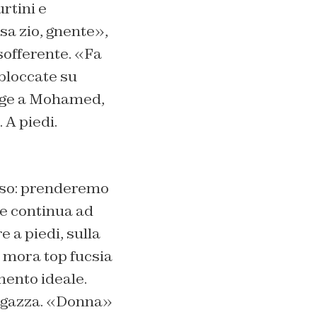
rtini e
rsa zio, gnente»,
offerente. «Fa
 bloccate su
volge a Mohamed,
 A piedi.
sso: prenderemo
he continua ad
 a piedi, sulla
a mora top fucsia
mento ideale.
 ragazza. «Donna»