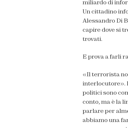
miliardo di info
Un cittadino inf
Alessandro Di B
capire dove si tr
trovati.
E prova a farli r
«Il terrorista n
interlocutore». E
politici sono c
conto, ma è la l
parlare per alme
abbiamo una fame