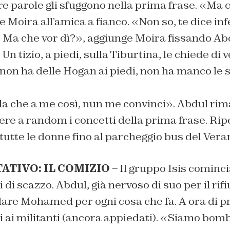
re parole gli sfuggono nella prima frase. «Ma 
 Moira all’amica a fianco. «Non so, te dice inf
 Ma che vor dì?», aggiunge Moira fissando Ab
 Un tizio, a piedi, sulla Tiburtina, le chiede di v
non ha delle Hogan ai piedi, non ha manco le 
da che a me così, nun me convinci». Abdul rim
ere a random i concetti della prima frase. Rip
tutte le donne fino al parcheggio bus del Vera
ATIVO: IL COMIZIO
– Il gruppo Isis comincia
 di scazzo. Abdul, già nervoso di suo per il rifi
dare Mohamed per ogni cosa che fa. A ora di 
i ai militanti (ancora appiedati). «Siamo bom