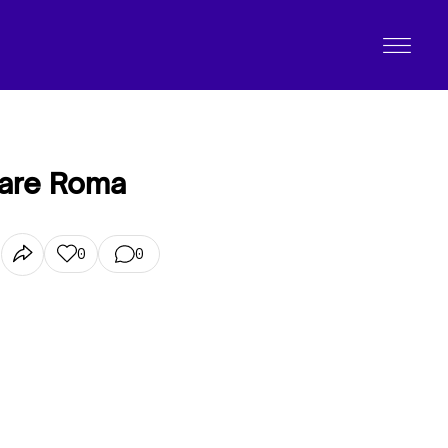
stare Roma
0
0