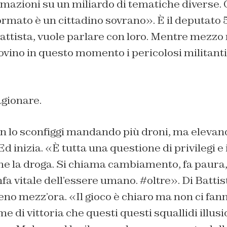
rmazioni su un miliardo di tematiche diverse.
ormato è un cittadino sovrano». È il deputato 5
attista, vuole parlare con loro. Mentre mezzo
ovino in questo momento i pericolosi militanti I
agionare.
on lo sconfiggi mandando più droni, ma elevan
d inizia. «È tutta una questione di privilegi e i
ome la droga. Si chiama cambiamento, fa paura
infa vitale dell’essere umano. #oltre». Di Batti
no mezz’ora. «Il gioco è chiaro ma non ci fan
 di vittoria che questi questi squallidi illus