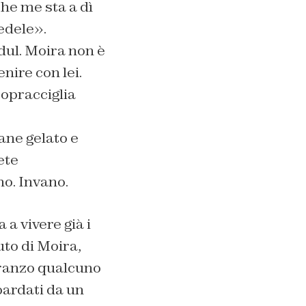
che me sta a dì
edele».
dul. Moira non è
enire con lei.
sopracciglia
ane gelato e
ete
no. Invano.
 a vivere già i
uto di Moira,
pranzo qualcuno
bardati da un