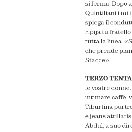
si ferma. Dopo a
Quintiliani i mi
spiega il condu
ripija tu fratell
tutta la linea. 
che prende pian p
Stacce».
TERZO TENTA
le vostre donne.
intimare caffè, 
Tiburtina purtro
e jeans attillat
Abdul, a suo dir