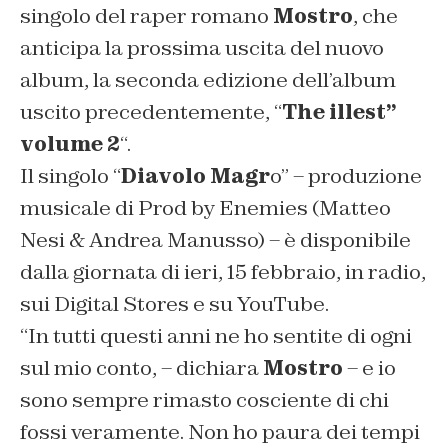
singolo del raper romano
Mostro
, che
anticipa la prossima uscita del nuovo
album, la seconda edizione dell’album
uscito precedentemente, “
The illest”
volume 2
“.
Il singolo “
Diavolo Magr
o” – produzione
musicale di Prod by Enemies (Matteo
Nesi & Andrea Manusso) – è disponibile
dalla giornata di ieri, 15 febbraio, in radio,
sui Digital Stores e su YouTube.
“I
n tutti questi anni ne ho sentite di ogni
sul mio conto, –
dichiara
Mostro
–
e io
sono sempre rimasto cosciente di chi
fossi veramente. Non ho paura dei tempi