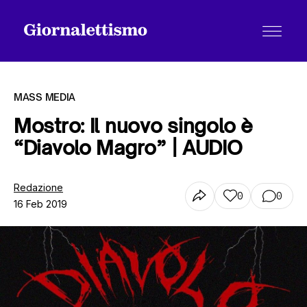
MASS MEDIA
Mostro: Il nuovo singolo è
“Diavolo Magro” | AUDIO
Tutti gli articoli
Redazione
0
0
16 Feb 2019
Chi siamo
Contatti