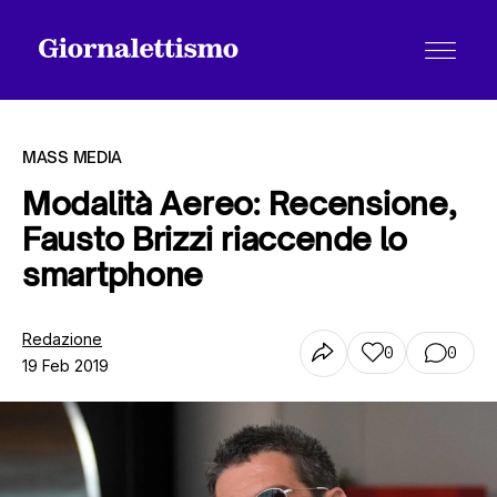
MASS MEDIA
Modalità Aereo: Recensione,
Fausto Brizzi riaccende lo
Tutti gli articoli
smartphone
Chi siamo
Redazione
0
0
19 Feb 2019
Contatti