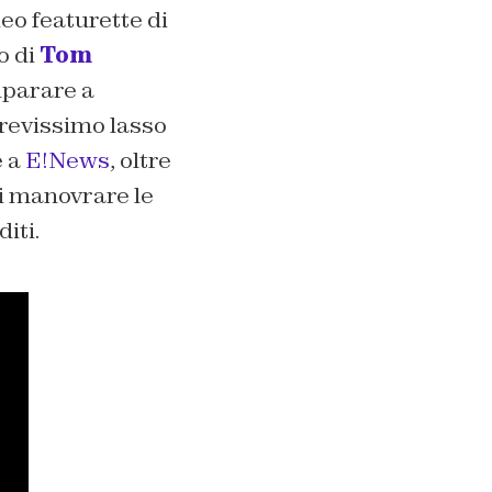
deo featurette di
o di
Tom
mparare a
brevissimo lasso
e a
E!News
, oltre
di manovrare le
iti.