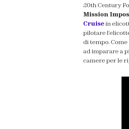
20th Century Fox 
Mission Imposs
Cruise
in elico
pilotare l’elico
di tempo. Come 
ad imparare a pi
camere per le rip