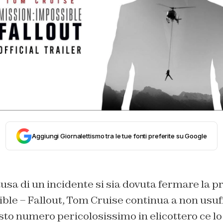
Aggiungi Giornalettismo tra le tue fonti preferite su Google
sa di un incidente si sia dovuta fermare la p
ble – Fallout, Tom Cruise continua a non usuf
to numero pericolosissimo in elicottero ce lo