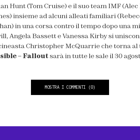
han Hunt (Tom Cruise) e il suo team IMF (Ale
es) insieme ad alcuni alleati familiari (Rebe
an) in una corsa contro il tempo dopo una m
ll, Angela Bassett e Vanessa Kirby si uniscon
 cineasta Christopher McQuarrie che torna al
ible – Fallout
sarà in tutte le sale il 30 agos
MOSTRA I COMMENTI
(0)