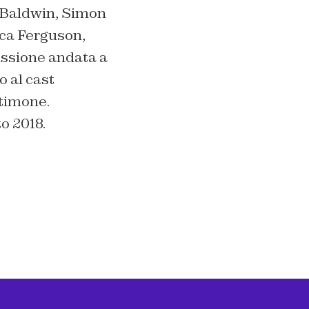
c Baldwin, Simon
cca Ferguson,
issione andata a
o al cast
 timone.
to 2018.