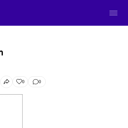
n
0
0