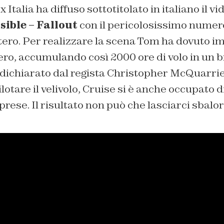
Italia ha diffuso sottotitolato in italiano il vi
ible – Fallout
con il pericolosissimo numer
ttero. Per realizzare la scena Tom ha dovuto i
ttero, accumulando così 2000 ore di volo in un 
dichiarato dal regista Christopher McQuarri
lotare il velivolo, Cruise si è anche occupato 
rese. Il risultato non può che lasciarci sbalord