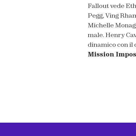
Fallout vede Et
Pegg, Ving Rham
Michelle Monagh
male. Henry Cavi
dinamico con il
Mission Imposs