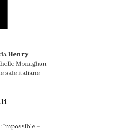
 da
Henry
chelle Monaghan
e sale italiane
li
: Impossible –