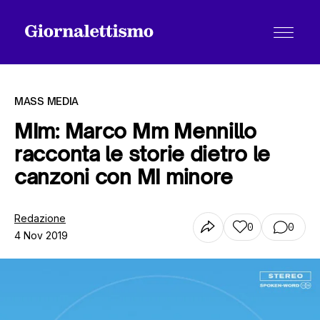
MASS MEDIA
MIm: Marco Mm Mennillo
racconta le storie dietro le
Tutti gli articoli
canzoni con MI minore
Chi siamo
Redazione
0
0
4 Nov 2019
Contatti