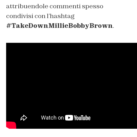
attribuendole commenti spesso
condivisi con l’hashtag
#TakeDownMillieBobbyBrown
.