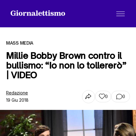
MASS MEDIA
Millie Bobby Brown contro il
bullismo: “Io non lo tollererò”
Tutti gli articoli
| VIDEO
Chi siamo
Redazione
0
0
19 Giu 2018
Contatti