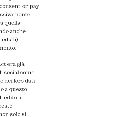
r consent-or-pay
essivamente,
ta quella
ando anche
mediali)
amento.
ct era già
di social come
 dei loro dati
no a questo
i editori
costo
non solo si