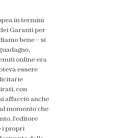
opea in termini
 dei Garanti per
rdiamo bene – si
i guadagno,
enuti online era
poteva essere
icitarie
rati, con
si affacciò anche
. Dal momento che
nto, l’editore
 i propri