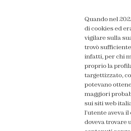
Quando nel 2022
di cookies ed er
vigilare sulla su
trovò sufficient
infatti, per chi
proprio la profi
targettizzato, c
potevano ottener
maggiori probabi
sui siti web ita
l’utente aveva il
doveva trovare u