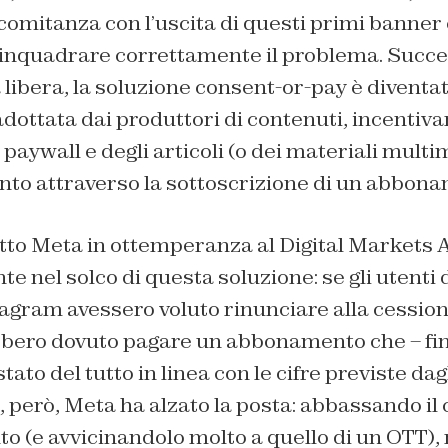
comitanza con l’uscita di questi primi banne
inquadrare correttamente il problema. Succ
ia libera, la soluzione consent-or-pay è diventa
ottata dai produttori di contenuti, incentiv
 paywall e degli articoli (o dei materiali multi
anto attraverso la sottoscrizione di un abbon
tto Meta in ottemperanza al Digital Markets A
nel solco di questa soluzione: se gli utenti 
gram avessero voluto rinunciare alla cessione
bbero dovuto pagare un abbonamento che – fi
to del tutto in linea con le cifre previste dagl
 però, Meta ha alzato la posta: abbassando il 
 (e avvicinandolo molto a quello di un OTT), 