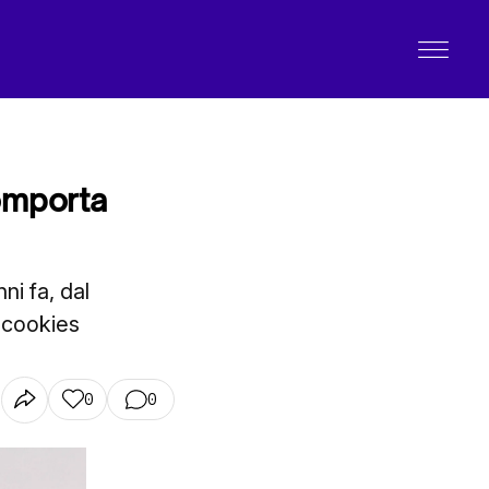
omporta
i fa, dal
 cookies
0
0