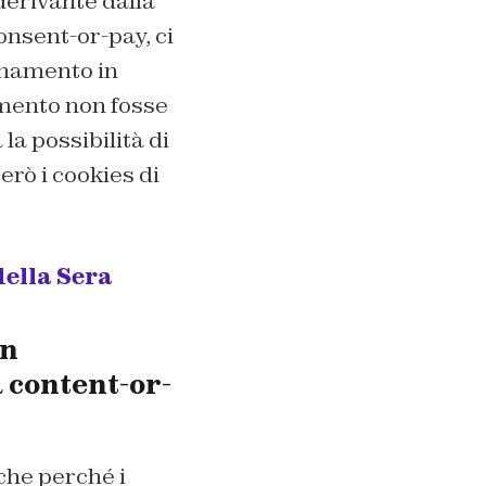
erivante dalla
consent-or-pay, ci
bonamento in
amento non fosse
la possibilità di
rò i cookies di
della Sera
un
a content-or-
nche perché i