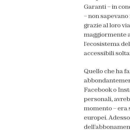
Garanti – in con
– non sapevano 
grazie al loro v
maggiormente ad
l’ecosistema del
accessibili solt
Quello che ha fa
abbondantemente 
Facebook o Insta
personali, avre
momento – era sta
europei. Adesso,
dell’abbonamento