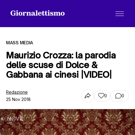
MASS MEDIA
Maurizio Crozza: la parodia
delle scuse di Dolce &
Tutti gli articoli
Gabbana ai cinesi |VIDEO|
Chi siamo
Redazione
0
0
25 Nov 2018
Contatti