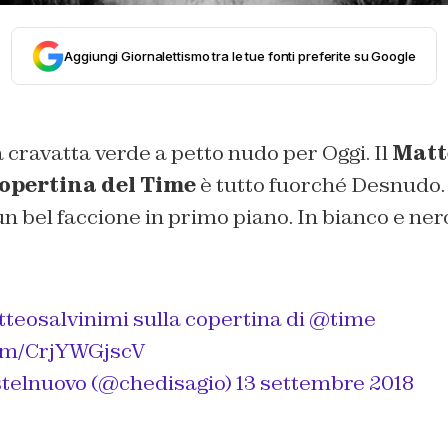
Aggiungi Giornalettismo tra le tue fonti preferite su Google
 cravatta verde a petto nudo per Oggi. Il
Matt
opertina del Time
è tutto fuorché
Desnudo
un bel faccione in primo piano. In bianco e ner
teosalvinimi
sulla copertina di
@time
com/CrjYWGjscV
telnuovo (@chedisagio)
13 settembre 2018