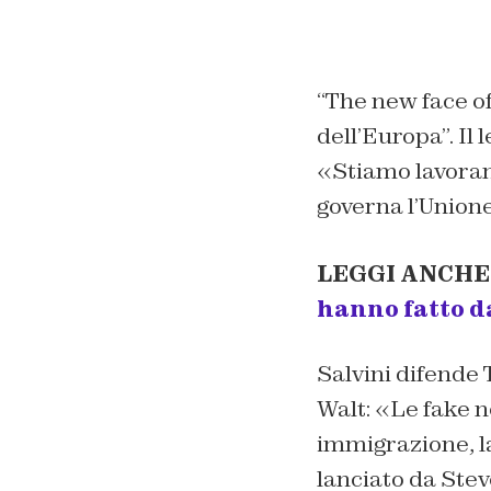
“The new face o
dell’Europa”. Il 
«Stiamo lavorand
governa l’Union
LEGGI ANCHE
hanno fatto 
Salvini difende 
Walt: «Le fake n
immigrazione, la
lanciato da Ste