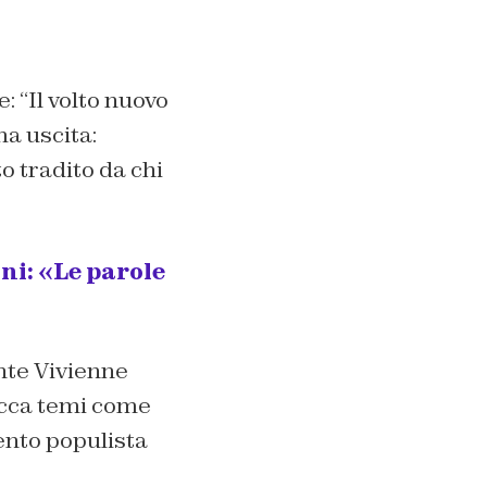
: “Il volto nuovo
ma uscita:
o tradito da chi
ni: «Le parole
nte Vivienne
tocca temi come
ento populista