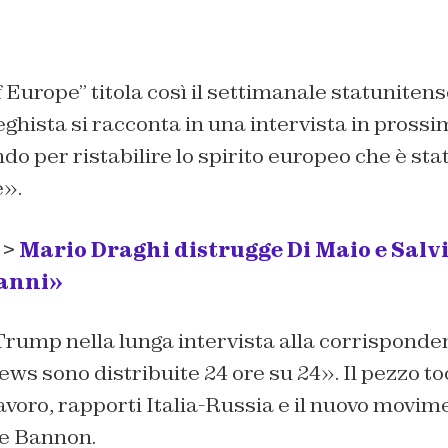
f Europe”
titola così il settimanale statunitense
leghista si racconta in una intervista in prossi
o per ristabilire lo spirito europeo che è stat
e».
 >
Mario Draghi distrugge Di Maio e Salvi
danni»
Trump nella lunga intervista alla corrisponde
ews sono distribuite 24 ore su 24». Il pezzo 
voro, rapporti Italia-Russia e il nuovo movim
ve Bannon.