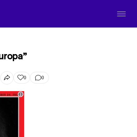
Europa”
0
0