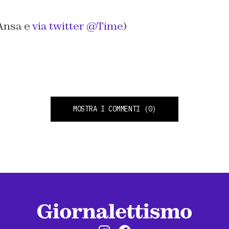
 Ansa e
via twitter @Time
)
MOSTRA I COMMENTI
(0)