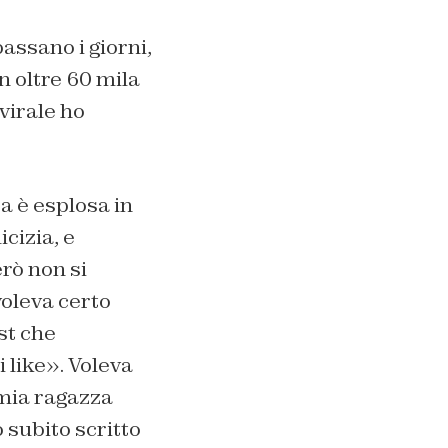
assano i giorni,
n oltre 60 mila
virale ho
a è esplosa in
cizia, e
rò non si
voleva certo
st che
 like». Voleva
 mia ragazza
o subito scritto