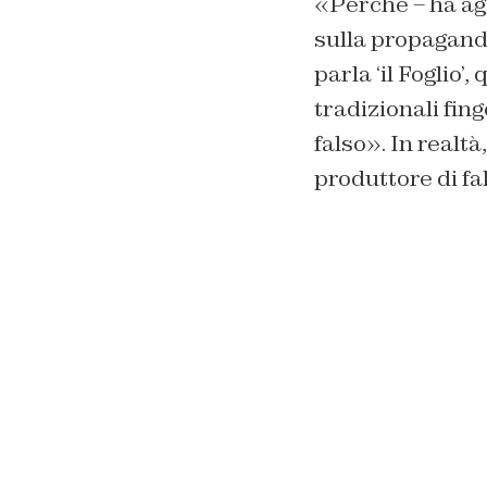
«Perché – ha ag
sulla propaganda
parla ‘il Foglio’
tradizionali fin
falso». In realt
produttore di fa