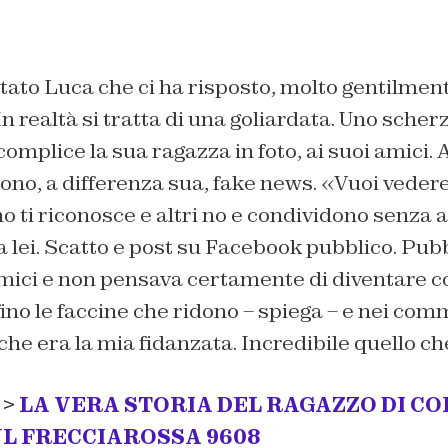
ato Luca che ci ha risposto, molto gentilmen
n realtà si tratta di una goliardata. Uno sche
complice la sua ragazza in foto, ai suoi amici.
no, a differenza sua, fake news. «Vuoi vedere 
o ti riconosce e altri no e condividono senza
a lei. Scatto e post su Facebook pubblico. Pub
mici e non pensava certamente di diventare co
no le faccine che ridono – spiega – e nei com
che era la mia fidanzata. Incredibile quello c
 >
LA VERA STORIA DEL RAGAZZO DI C
UL FRECCIAROSSA 9608