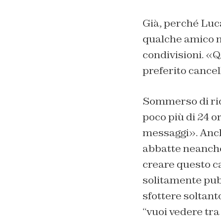
Già, perché Luca
qualche amico met
condivisioni. «Q
preferito cancell
Sommerso di ric
poco più di 24 or
messaggi». Anche
abbatte neanche 
creare questo ca
solitamente pub
sfottere soltan
“vuoi vedere tra 