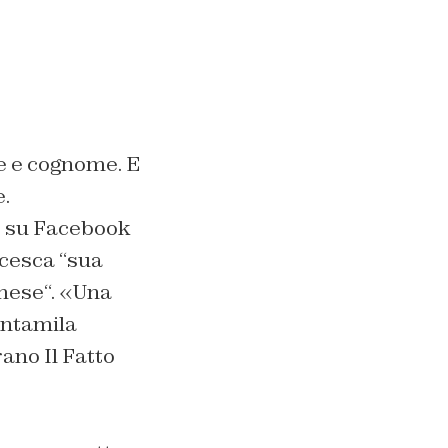
e e cognome. E
e.
to su Facebook
cesca “
sua
 mese
“. «Una
antamila
rano Il Fatto