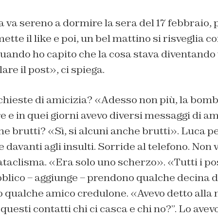
 va sereno a dormire la sera del 17 febbraio, p
te il like e poi, un bel mattino si risveglia co
uando ho capito che la cosa stava diventando 
are il post», ci spiega.
hieste di amicizia? «Adesso non più, la bomb
e e in quei giorni avevo diversi messaggi di ami
 brutti? «Sì, si alcuni anche brutti». Luca pe
davanti agli insulti. Sorride al telefono. Non 
taclisma. «Era solo uno scherzo». «Tutti i po
blico – aggiunge – prendono qualche decina di
to qualche amico credulone. «Avevo detto alla
questi contatti chi ci casca e chi no?”. Lo avev