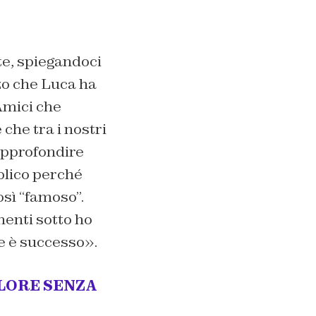
te, spiegandoci
rzo che Luca ha
 Amici che
che tra i nostri
 approfondire
blico perché
sì “famoso”.
menti sotto ho
he è successo».
OLORE SENZA