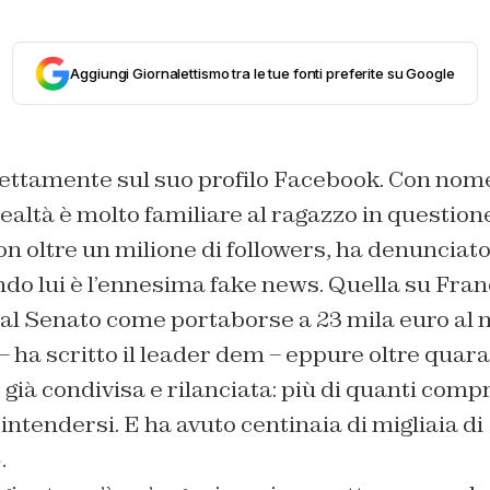
Aggiungi Giornalettismo tra le tue fonti preferite su Google
ettamente sul suo profilo Facebook. Con nom
realtà è molto familiare al ragazzo in question
n oltre un milione di followers, ha denuncia
do lui è l’ennesima fake news. Quella su Fran
 al Senato come portaborse a 23 mila euro al
 – ha scritto il leader dem – eppure oltre quar
 già condivisa e rilanciata: più di quanti comp
intendersi. E ha avuto centinaia di migliaia di
.