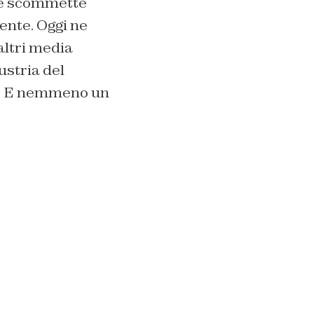
he scommette
ente. Oggi ne
 altri media
ustria del
ne. E nemmeno un