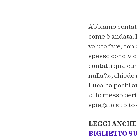
Abbiamo contatt
come è andata. I
voluto fare, con 
spesso condivido
contatti qualcun
nulla?», chiede 
Luca ha pochi a
«Ho messo perfi
spiegato subito 
LEGGI ANCHE
BIGLIETTO S