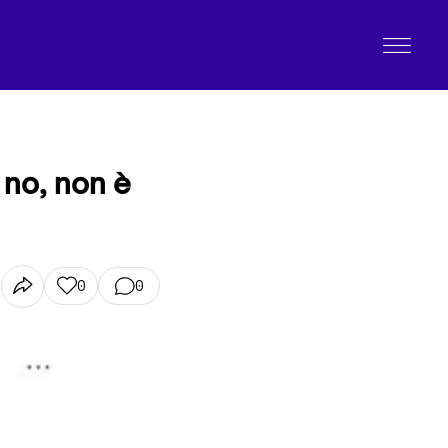
 no, non è
0
0