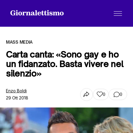
MASS MEDIA
Carta canta: «Sono gay e ho
un fidanzato. Basta vivere nel
Tutti gli articoli
silenzio»
Chi siamo
Enzo Boldi
0
0
29 Ott 2018
Contatti