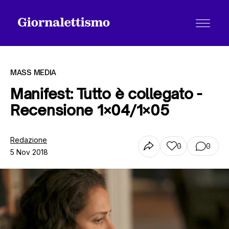
MASS MEDIA
Manifest: Tutto è collegato -
Recensione 1×04/1×05
Tutti gli articoli
Redazione
0
0
5 Nov 2018
Chi siamo
Contatti