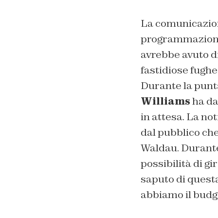
La comunicazion
programmazione 
avrebbe avuto div
fastidiose fughe 
Durante la punta
Williams
ha dat
in attesa. La not
dal pubblico che
Waldau. Durante 
possibilità di gi
saputo di quest
abbiamo il budget