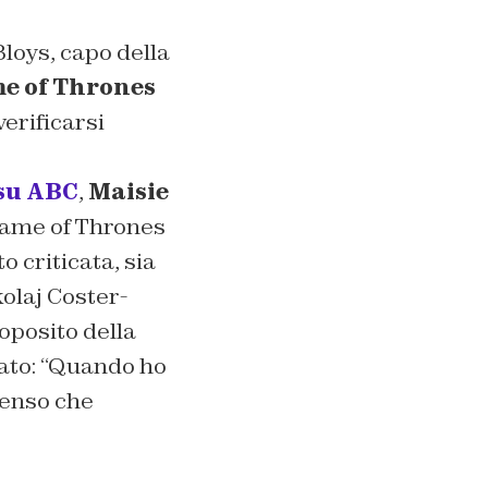
loys, capo della
e of Thrones
verificarsi
su ABC
,
Maisie
 Game of Thrones
o criticata, sia
olaj Coster-
roposito della
ato:
“Quando ho
penso che