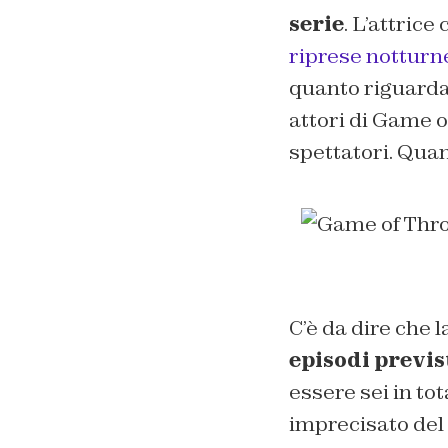
serie
. L’attrice
riprese notturn
quanto riguarda i
attori di Game o
spettatori. Quan
C’è da dire che l
episodi previs
essere sei in to
imprecisato del