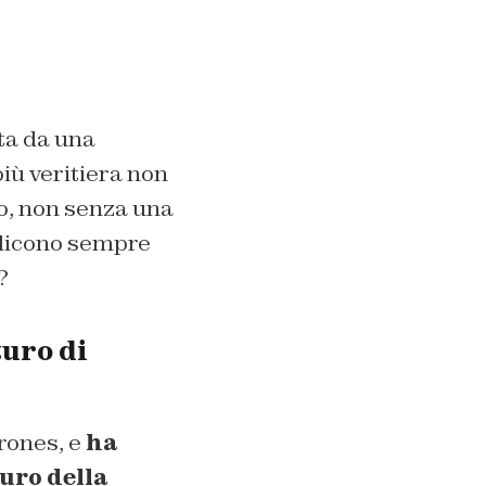
ata da una
iù veritiera non
to, non senza una
 dicono sempre
?
turo di
rones, e
ha
turo della