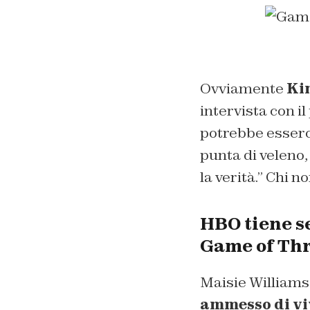
Ovviamente
Ki
intervista con i
potrebbe esserci
punta di veleno
la verità.”
Chi no
HBO tiene se
Game of Th
Maisie Williams 
ammesso di viv