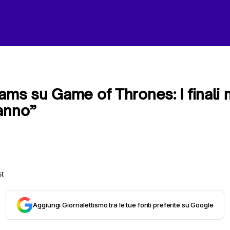
ams su Game of Thrones: I finali m
anno”
Aggiungi Giornalettismo tra le tue fonti preferite su Google