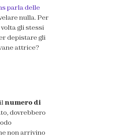
ms parla delle
velare nulla. Per
volta gli stessi
r depistare gli
ovane attrice?
il
numero di
to, dovrebbero
iodo
he non arrivino