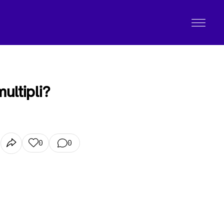
ultipli?
0
0