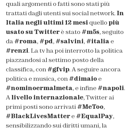
quali argomenti o fatti sono stati più
trattati dagli utenti sui social network.
In
Italia negli ultimi 12 mesi
quello
più
usato su Twitter
è stato
#m5s
, seguito
da
#roma
,
#pd
,
#salvini
,
#italia
e
#renzi
. La tv ha poi interrotto la politica
piazzandosi al settimo posto della
classifica, con
#gfvip
. A seguire ancora
politica e musica, con
#dimaio
e
#nominoermalmeta
, e infine
#napoli
.
A
livello internazionale
, Twitter ai
primi posti sono arrivati
#MeToo
,
#BlackLivesMatter
e
#EqualPay
,
sensibilizzando sui diritti umani, la