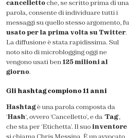
cancelletto
che, se scritto prima di una
parola, consente di individuare tutti i
messaggi su quello stesso argomento, fu
usato per la prima volta su Twitter
.
La diffusione è stata rapidissima. Sul
noto sito di microblogging oggi ne
vengono usati ben
125 milioni al
giorno
.
Gli hashtag compiono 11 anni
Hashtag
è una parola composta da
‘
Hash
‘, ovvero ‘Cancelletto’, e da ‘
Tag
‘,
che sta per ‘Etichetta’. Il suo
inventore
si chiama Chris Messina. È un avvocato.