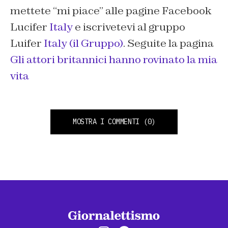
mettete “mi piace” alle pagine Facebook
Lucifer
Italy
e iscrivetevi al gruppo
Luifer
Italy (il Gruppo)
. Seguite la pagina
Gli attori britannici hanno rovinato la mia
vita
MOSTRA I COMMENTI
(0)