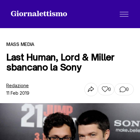
MASS MEDIA
Last Human, Lord & Miller
sbancano la Sony
Tutti gli articoli
Redazione
0
0
11 Feb 2019
Chi siamo
Contatti