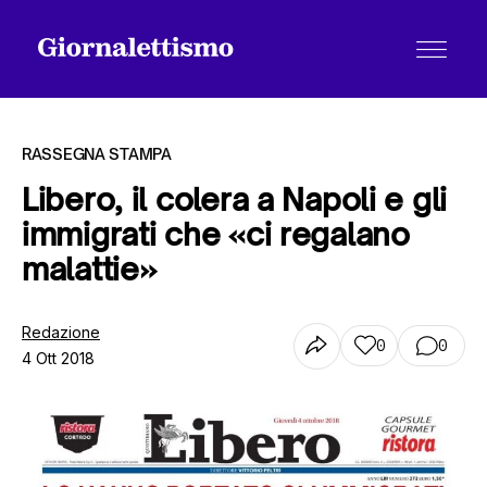
RASSEGNA STAMPA
Libero, il colera a Napoli e gli
immigrati che «ci regalano
Tutti gli articoli
malattie»
Chi siamo
Redazione
0
0
4 Ott 2018
Contatti