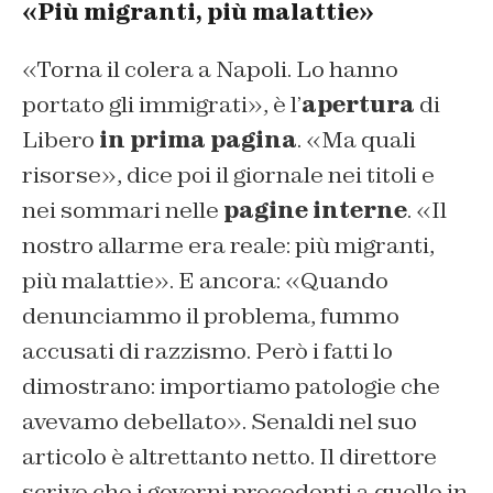
«Più migranti, più malattie»
«
Torna il colera a Napoli. Lo hanno
portato gli immigrati
», è l’
apertura
di
Libero
in prima pagina
. «
Ma quali
risorse
», dice poi il giornale nei titoli e
nei sommari nelle
pagine interne
. «
Il
nostro allarme era reale: più migranti,
più malattie
». E ancora: «
Quando
denunciammo il problema, fummo
accusati di razzismo. Però i fatti lo
dimostrano: importiamo patologie che
avevamo debellato
». Senaldi nel suo
articolo è altrettanto netto. Il direttore
scrive che i governi precedenti a quello in