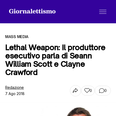
MASS MEDIA
Lethal Weapon: Il produttore
esecutivo parla di Seann
Tutti gli articoli
William Scott e Clayne
Crawford
Chi siamo
Redazione
0
0
7 Ago 2018
Contatti