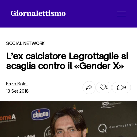
SOCIAL NETWORK
L’ex calciatore Legrottaglie si
scaglia contro il «Gender X»
Tutti gli articoli
Enzo Boldi
0
0
13 Set 2018
Chi siamo
Contatti