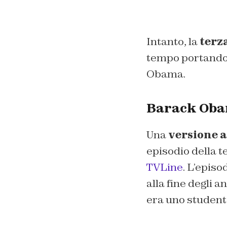
Intanto, la
terz
tempo portandoc
Obama.
Barack Oba
Una
versione 
episodio della 
TVLine
. L’epis
alla fine degli a
era uno studente