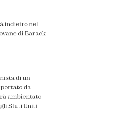
à indietro nel
ovane di Barack
nista di un
iportato da
sarà ambientato
li Stati Uniti