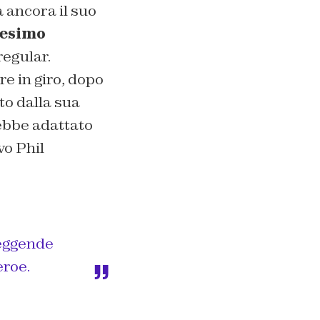
 ancora il suo
cesimo
regular.
e in giro, dopo
to dalla sua
ebbe adattato
vo Phil
Leggende
eroe.