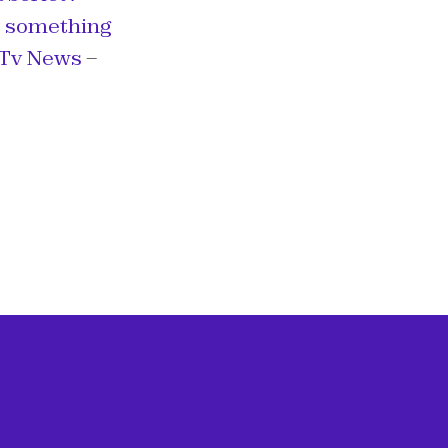
t something
 Tv News
–