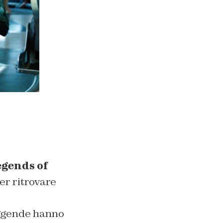
egends of
er ritrovare
eggende hanno