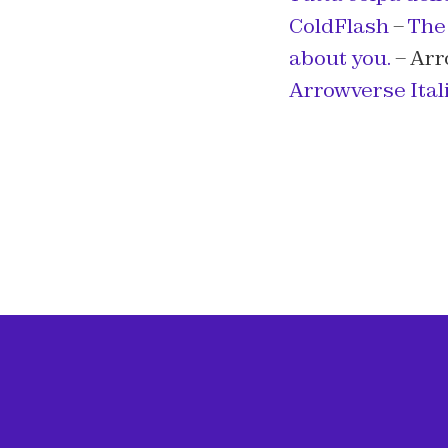
ColdFlash
–
The 
about you.
– Arr
Arrowverse Ital