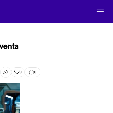
iventa
0
0