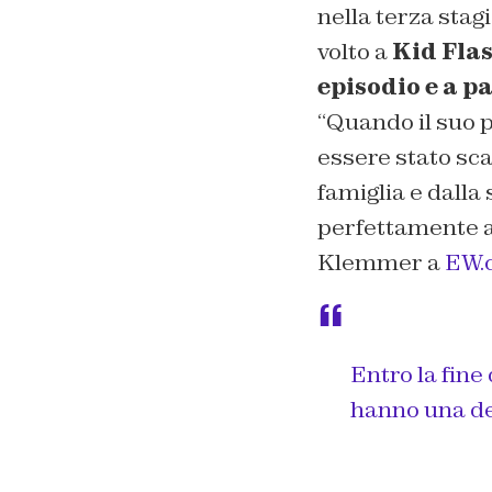
nella terza stag
volto a
Kid Flas
episodio e a p
“
Quando il suo p
essere stato sc
famiglia e dall
perfettamente 
Klemmer a
EW.
Entro la fin
hanno una def