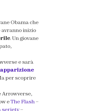
iovane Obama che
 avranno inizio
rile
. Un giovane
pato,
owverse e sarà
 apparizione
Ma per scoprire
ie Arrowverse,
ow e
The Flash
–
 serietv
–