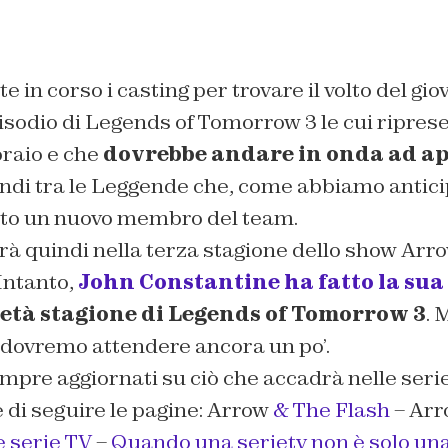
 in corso i casting per trovare il volto del g
isodio di Legends of Tomorrow 3 le cui riprese
braio e che
dovrebbe andare in onda ad ap
di tra le Leggende che, come abbiamo antici
to un nuovo membro del team.
rà quindi nella terza stagione dello show Arr
Intanto,
John Constantine ha fatto la sua
metà stagione di Legends of Tomorrow 3
. 
dovremo attendere ancora un po’.
mpre aggiornati su ciò che accadrà nelle ser
 di seguire le pagine: Arrow
& The Flash
– Arr
e serie TV
–
Quando una serietv non è solo una