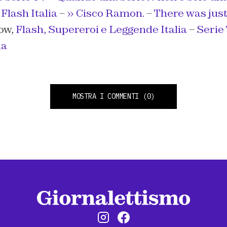
Flash Italia
–
» Cisco Ramon.
–
There was jus
ow,
Flash, Supereroi e Leggende Italia
–
Serie
ia
MOSTRA I COMMENTI
(0)