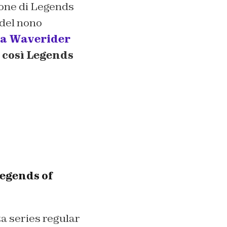
ione di Legends
 del nono
 la Waverider
 così Legends
Legends of
ta series regular