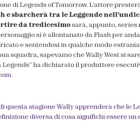
ione di Legends of Tomorrow. L’attore presterà
h e sbarcherà tra le Leggende nell’undi
artire da tredicesimo
sarà, appunto, series 
ersonaggio si è allontanato da Flash per andar
aricato e sentendosi in qualche modo estrania
a sua squadra, sapevamo che Wally West si sar
a Legends
” ha dichiarato il produttore esecuti
com
.
e di questa stagione Wally apprenderà che le 
inizione diversa di cosa significhi essere un 