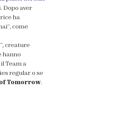
i. Dopo aver
ttrice ha
mai
“, come
”, creature
e hanno
 il Team a
ies regular o se
 of Tomorrow
.