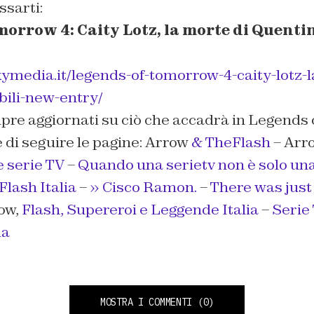
ssarti:
orrow 4: Caity Lotz, la morte di Quentin 
kymedia.it/legends-of-tomorrow-4-caity-lotz-l
bili-new-entry/
pre aggiornati su ciò che accadrà in Legends
 di seguire le pagine: Arrow
& TheFlash
– Arr
e serie TV
–
Quando una serietv non è solo una
lash Italia
–
» Cisco Ramon.
–
There was jus
ow,
Flash, Supereroi e Leggende Italia
–
Serie
ia
MOSTRA I COMMENTI
(0)