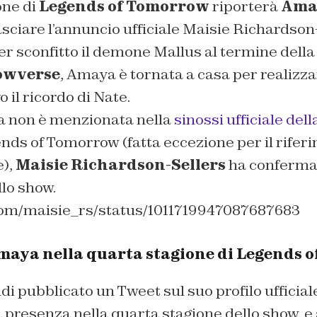
one di
Legends of Tomorrow
riporterà
Ama
asciare l’annuncio ufficiale Maisie Richardson-
r sconfitto il demone Mallus al termine della
owverse
, Amaya è tornata a casa per realizzar
il ricordo di Nate.
 non è menzionata nella
sinossi ufficiale del
nds of Tomorrow (fatta eccezione per il rifer
e),
Maisie Richardson-Sellers
ha conferma
llo show.
.com/maisie_rs/status/1011719947087687683
 Amaya nella quarta stagione di Legends
ndi pubblicato un Tweet sul suo profilo ufficial
 presenza nella quarta stagione dello show, e 