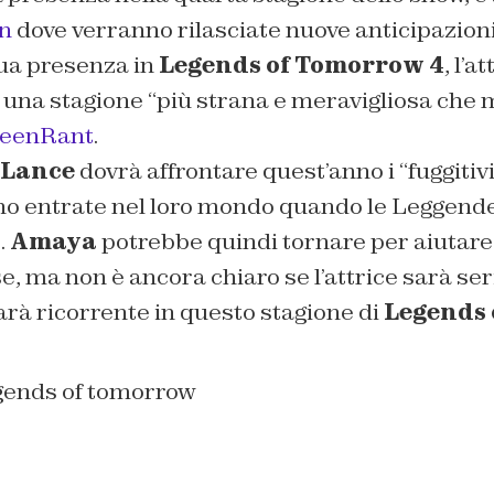
n
dove verranno rilasciate nuove anticipazion
ua presenza in
Legends of Tomorrow 4
, l’a
 una stagione “
più strana e meravigliosa che 
reenRant
.
 Lance
dovrà affrontare quest’anno i “fuggitivi
o entrate nel loro mondo quando le Leggend
.
Amaya
potrebbe quindi tornare per aiutare
e, ma non è ancora chiaro se l’attrice sarà ser
arà ricorrente in questo stagione di
Legends