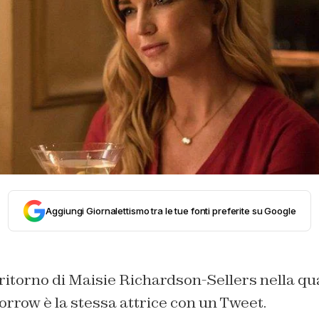
Aggiungi Giornalettismo tra le tue fonti preferite su Google
ritorno di Maisie Richardson-Sellers nella qu
rrow è la stessa attrice con un Tweet.