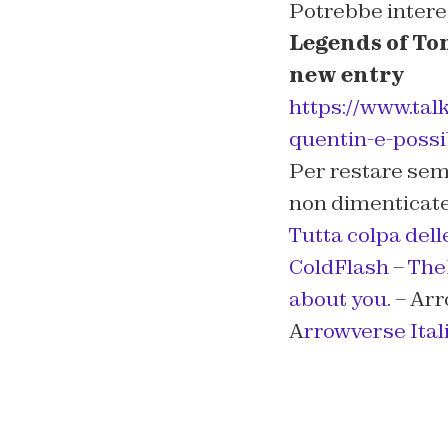
Potrebbe intere
Legends of Tom
new entry
https://www.tal
quentin-e-possi
Per restare sem
non dimenticate
Tutta colpa dell
ColdFlash
–
TheF
about you.
– Arr
A
rrowverse Ital