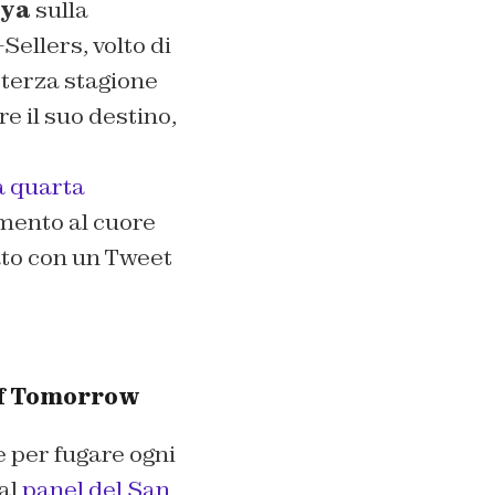
ya
sulla
Sellers, volto di
 terza stagione
e il suo destino,
la quarta
imento al cuore
to con un Tweet
 of Tomorrow
e per fugare ogni
al
panel del San