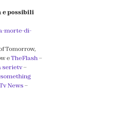
e possibili
a-morte-di-
 of Tomorrow,
ow e
TheFlash
–
 serietv
–
t something
 Tv News
–