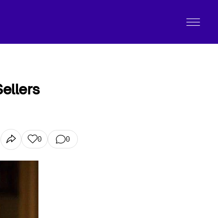
ellers
0
0