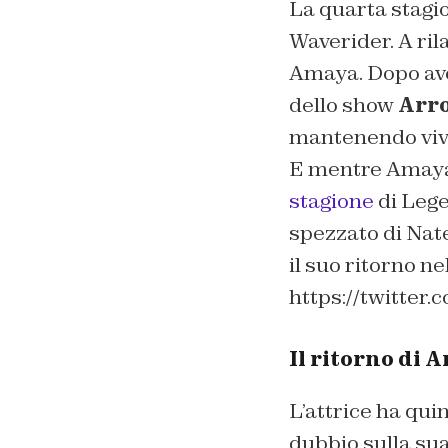
La quarta stagi
Waverider. A ril
Amaya. Dopo ave
dello show
Arr
mantenendo vivo 
E mentre Amaya
stagione
di Lege
spezzato di Nat
il suo ritorno ne
https://twitter
Il ritorno di
L’attrice ha qui
dubbio sulla sua