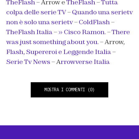
TheFlash
– Arrow e
TheFlash
–
Tutta
colpa delle serie TV
–
Quando una serietv
non è solo una serietv
–
ColdFlash
–
TheFlash Italia
–
» Cisco Ramon.
–
There
was just something about you.
– Arrow,
Flash, Supereroi e Leggende Italia
–
Serie Tv News
– A
rrowverse Italia
MOSTRA I COMMENTI
(0)