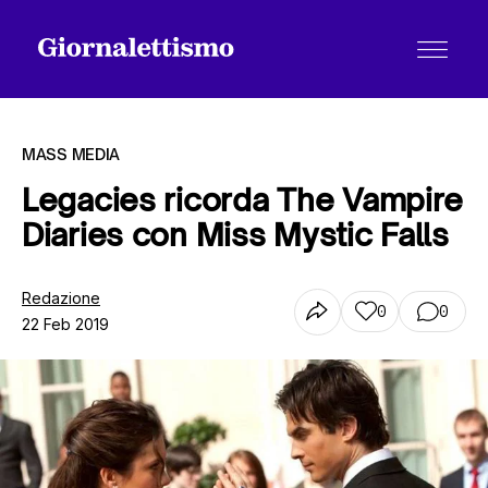
MASS MEDIA
Legacies ricorda The Vampire
Diaries con Miss Mystic Falls
Tutti gli articoli
Redazione
0
0
22 Feb 2019
Chi siamo
Contatti