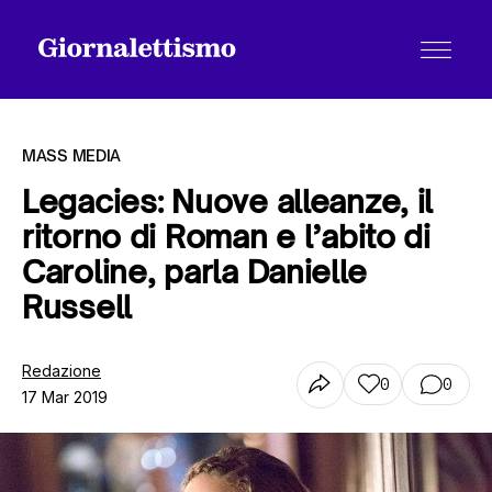
MASS MEDIA
Legacies: Nuove alleanze, il
ritorno di Roman e l’abito di
Tutti gli articoli
Caroline, parla Danielle
Russell
Chi siamo
Redazione
0
0
17 Mar 2019
Contatti