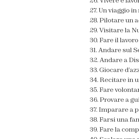
26. Vivere e lavo
27. Un viaggio i
28. Pilotare un 
29. Visitare la
30. Fare il lavoro
31. Andare sul 
32. Andare a Di
33. Giocare d’az
34. Recitare in 
35. Fare volonta
36. Provare a gu
37. Imparare a p
38. Farsi una fa
39. Fare la comp