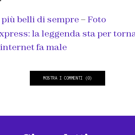
 più belli di sempre
–
Foto
xpress: la leggenda sta per torn
nternet fa male
MOSTRA I COMMENTI
(0)