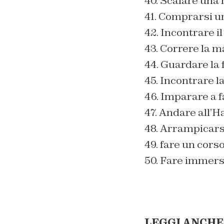
40. Scalare una
41. Comprarsi u
42. Incontrare il 
43. Correre la 
44. Guardare la 
45. Incontrare l
46. Imparare a f
47. Andare all’H
48. Arrampicars
49. fare un corso
50. Fare immersi
LEGGI ANCHE