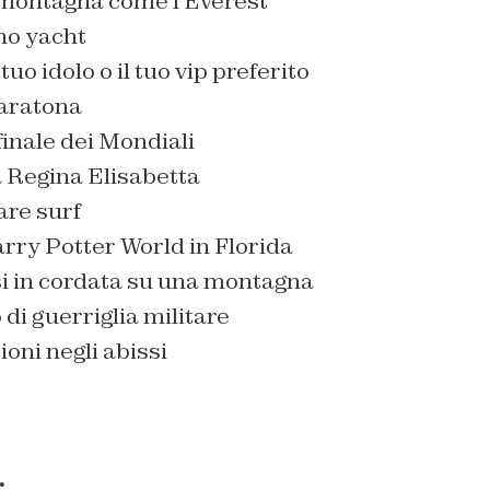
 montagna come l’Everest
no yacht
tuo idolo o il tuo vip preferito
maratona
finale dei Mondiali
a Regina Elisabetta
are surf
arry Potter World in Florida
i in cordata su una montagna
 di guerriglia militare
oni negli abissi
: