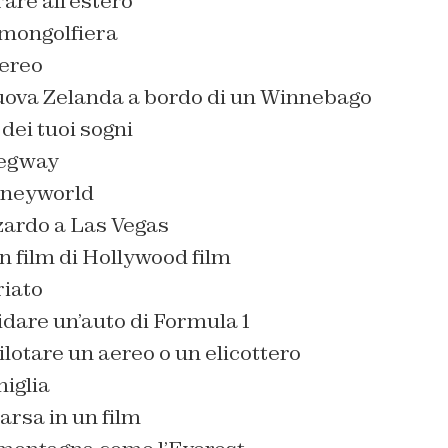
rare all’estero
n mongolfiera
aereo
 Nuova Zelanda a bordo di un Winnebago
 dei tuoi sogni
Segway
sneyworld
zardo a Las Vegas
un film di Hollywood film
riato
idare un’auto di Formula 1
ilotare un aereo o un
elicottero
miglia
arsa in un film