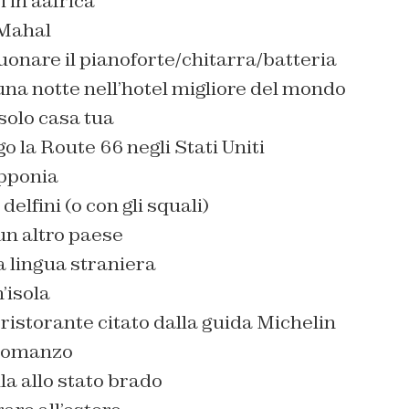
i in aafrica
 Mahal
uonare il pianoforte/chitarra/batteria
una notte nell’hotel migliore del mondo
 solo casa tua
go la Route 66 negli Stati Uniti
apponia
delfini (o con gli squali)
un altro paese
a lingua straniera
’isola
 ristorante citato dalla guida Michelin
 romanzo
lla allo stato brado