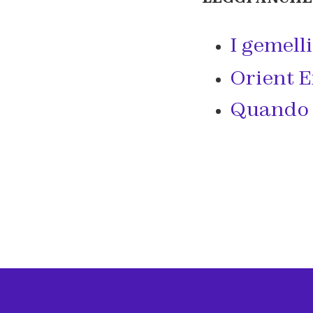
I gemelli
Orient E
Quando i