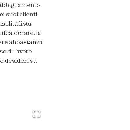
 abbigliamento
i suoi clienti.
olita lista.
 a desiderare: la
avere abbastanza
o di “avere
ue desideri su