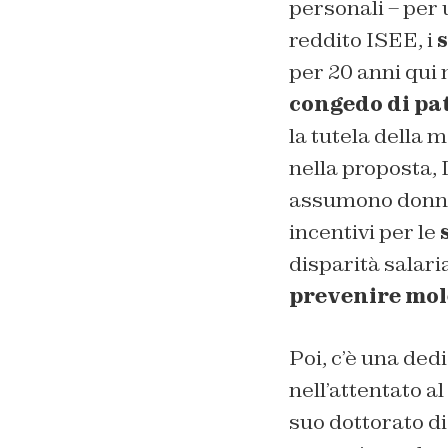
personali – per 
reddito ISEE, i
s
per 20 anni qui n
congedo di pa
la tutela della m
nella proposta, L
assumono donne
incentivi per le
s
disparità salaria
prevenire mol
Poi, c’è una ded
nell’attentato a
suo dottorato di