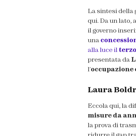
La sintesi della 
qui. Da un lato,
il governo inse
una
concession
alla luce il
terzo
presentata da
L
l’
occupazione 
Laura Boldr
Eccola qui, la d
misure da ann
la prova di tras
ridurre il gap t