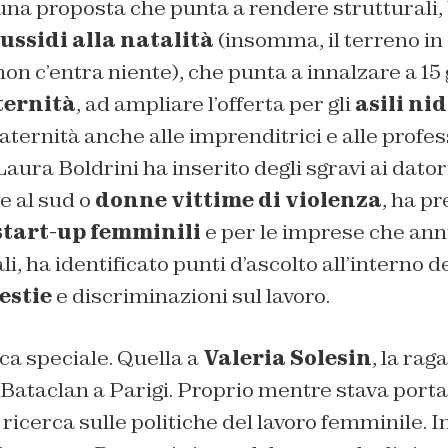
una proposta che punta a rendere strutturali,
ussidi alla natalità
(insomma, il terreno i
on c’entra niente), che punta a innalzare a 15 g
ternità
, ad ampliare l’offerta per gli
asili ni
aternità anche alle imprenditrici e alle profess
aura Boldrini ha inserito degli sgravi ai dator
 al sud o
donne vittime di violenza
, ha pr
tart-up femminili
e per le imprese che ann
li, ha identificato punti d’ascolto all’interno 
estie
e discriminazioni sul lavoro.
ica speciale. Quella a
Valeria Solesin
, la ra
l Bataclan a Parigi. Proprio mentre stava port
 ricerca sulle politiche del lavoro femminile. 