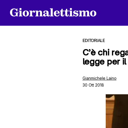
EDITORIALE
C’è chi regal
legge per i
Tutti gli articoli
Gianmichele Laino
30 Ott 2018
Chi siamo
Contatti