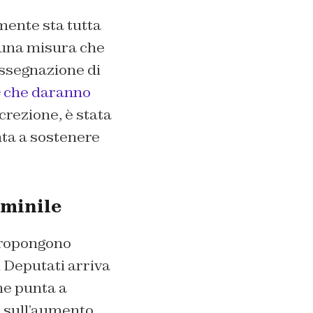
mente sta tutta
i una misura che
assegnazione di
e
che daranno
iscrezione, è stata
ta a sostenere
mminile
 propongono
 Deputati arriva
he punta a
o sull’aumento