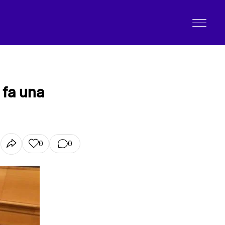
i fa una
0
0