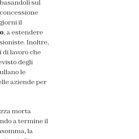
 basandoli sul
n concessione
iorni il
do
, a estendere
ioniste. Inoltre,
i di lavoro che
evisto degli
ullano le
delle aziende per
gazza morta
ando a termine il
Insomma, la