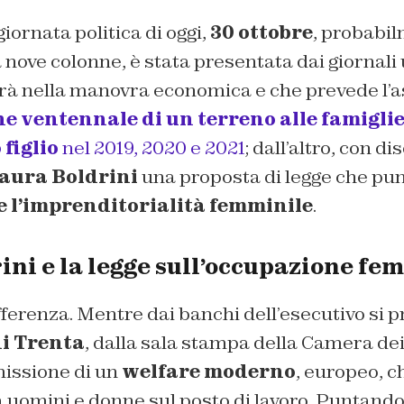
giornata politica di oggi,
30 ottobre
, probabil
 a nove colonne, è stata presentata dai giornal
rirà nella manovra economica e che prevede l’
e ventennale di un terreno alle famigli
 figlio
nel 2019, 2020 e 2021
; dall’altro, con d
aura Boldrini
una proposta di legge che pun
e l’imprenditorialità femminile
.
ini e la legge sull’occupazione fe
ifferenza. Mentre dai banchi dell’esecutivo si
i Trenta
, dalla sala stampa della Camera dei
missione di un
welfare moderno
, europeo, c
ra uomini e donne sul posto di lavoro. Puntand