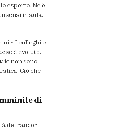
lle esperte. Ne è
nsensi in aula.
i -. I colleghi e
aese è evoluto.
a
: io non sono
ratica. Ciò che
emminile di
là dei rancori