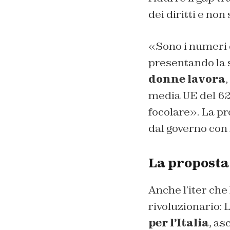
dei diritti e no
«Sono i numeri 
presentando la s
donne lavora
,
media UE del 62
focolare». La p
dal governo con 
La proposta
Anche l’iter che
rivoluzionario: 
per l’Italia
, as