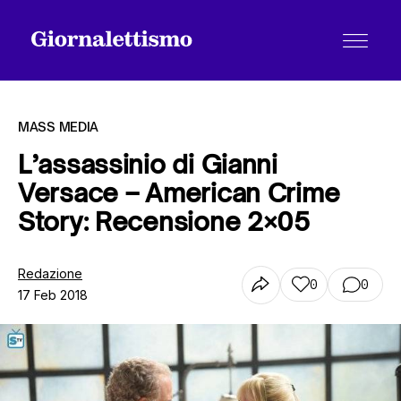
MASS MEDIA
L’assassinio di Gianni
Versace – American Crime
Tutti gli articoli
Story: Recensione 2×05
Chi siamo
Redazione
0
0
17 Feb 2018
Contatti