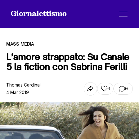
MASS MEDIA
L’amore strappato: Su Canale
5 la fiction con Sabrina Ferilli
Tutti gli articoli
Thomas Cardinali
0
0
4 Mar 2019
Chi siamo
Contatti