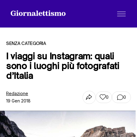
SENZA CATEGORIA
I viaggi su Instagram: quali
sono i luoghi più fotografati
Tutti gli articoli
d’Italia
Chi siamo
Redazione
0
0
19 Gen 2018
Contatti