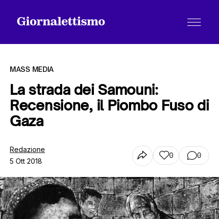
MASS MEDIA
La strada dei Samouni:
Recensione, il Piombo Fuso di
Tutti gli articoli
Gaza
Chi siamo
Redazione
0
0
5 Ott 2018
Contatti