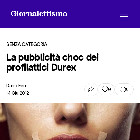
SENZA CATEGORIA
La pubblicità choc dei
profilattici Durex
Tutti gli articoli
Dario Ferri
0
0
14 Giu 2012
Chi siamo
Contatti