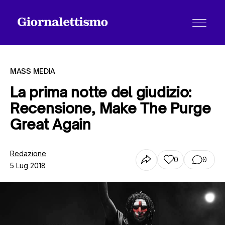
MASS MEDIA
La prima notte del giudizio:
Recensione, Make The Purge
Tutti gli articoli
Great Again
Chi siamo
Redazione
0
0
5 Lug 2018
Contatti