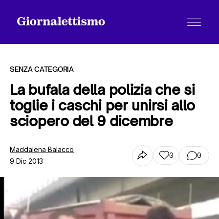
SENZA CATEGORIA
La bufala della polizia che si
toglie i caschi per unirsi allo
Tutti gli articoli
sciopero del 9 dicembre
Chi siamo
Maddalena Balacco
0
0
9 Dic 2013
Contatti