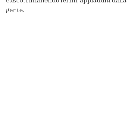
casco, rimanendo fermi, applauditi dalla
gente.