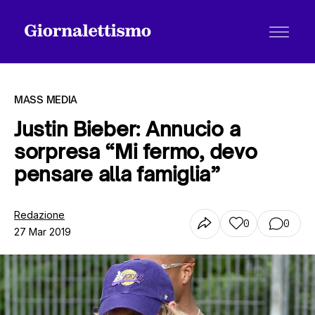
MASS MEDIA
Justin Bieber: Annucio a
sorpresa “Mi fermo, devo
Tutti gli articoli
pensare alla famiglia”
Chi siamo
Redazione
0
0
27 Mar 2019
Contatti