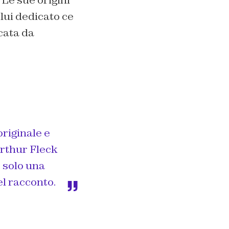
 lui dedicato ce
cata da
originale e
Arthur Fleck
 solo una
el racconto.