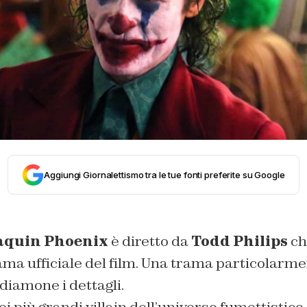
Aggiungi Giornalettismo tra le tue fonti preferite su Google
aquin Phoenix
è diretto da
Todd Philips
ch
ama ufficiale del film. Una trama particolarm
diamone i dettagli.
ei più grandi villain dell’universo fumettistico.