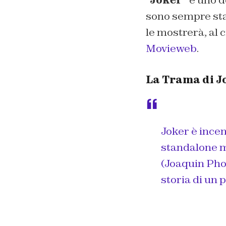
sono sempre stat
le mostrerà, al 
Movieweb
.
La Trama di J
Joker è incen
standalone m
(Joaquin Phoe
storia di un 