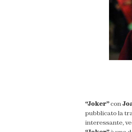
“Joker”
con
Jo
pubblicato la tr
interessante, ve
“Joker”
è uno d