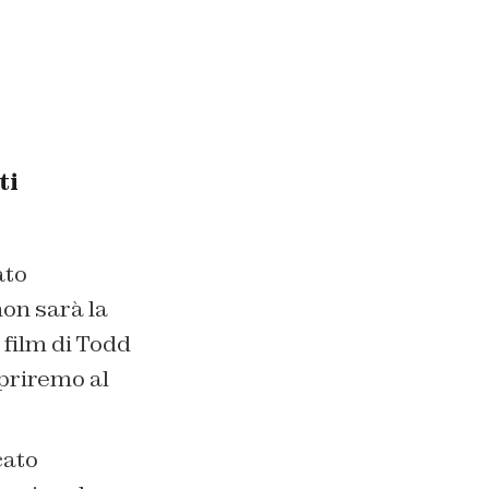
ti
ato
on sarà la
 film di Todd
opriremo al
cato