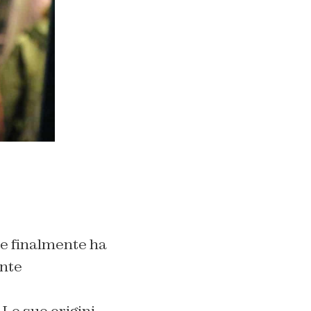
e finalmente ha
ente
 Le sue origini