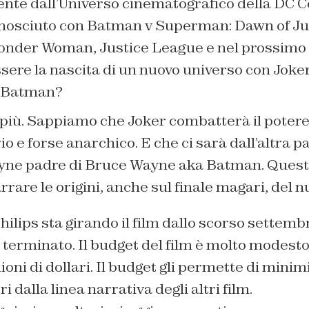
te dall’Universo cinematografico della DC 
nosciuto con
Batman v Superman: Dawn of Ju
onder Woman
,
Justice League
e nel prossimo
sere la nascita di un nuovo universo con Joke
o Batman?
i più. Sappiamo che Joker combatterà il poter
o e forse anarchico. E che ci sarà dall’altra pa
e padre di Bruce Wayne aka Batman. Questo 
rare le origini, anche sul finale magari, del
Philips sta girando il film dallo scorso settem
terminato. Il budget del film è molto modesto,
ioni di dollari. Il budget gli permette di minimi
ri dalla linea narrativa degli altri film.