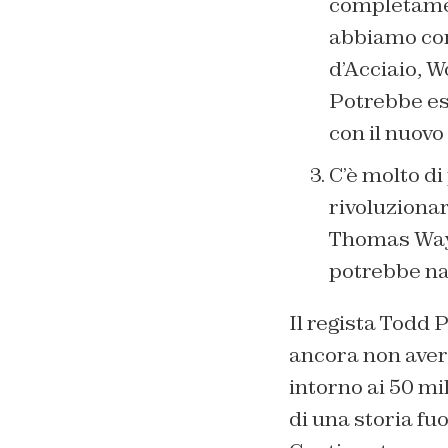
completamen
abbiamo co
d’Acciaio
,
W
Potrebbe es
con il nuov
C’è molto d
rivoluzionari
Thomas Wayn
potrebbe nar
Il regista Todd 
ancora non aver 
intorno ai 50 mil
di una storia fuo