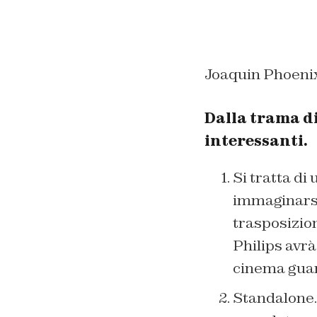
Joaquin Phoenix
Dalla trama di
interessanti.
Si tratta di
immaginarse
trasposizion
Philips avrà
cinema guar
Standalone. 