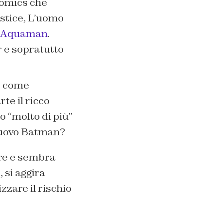
Comics che
stice
,
L’uomo
Aquaman
.
r e sopratutto
e come
rte il ricco
“molto di più”
 nuovo Batman?
bre e sembra
 si aggira
zzare il rischio