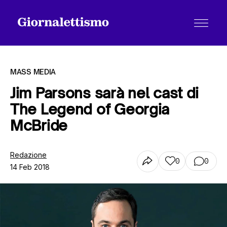
MASS MEDIA
Jim Parsons sarà nel cast di
The Legend of Georgia
Tutti gli articoli
McBride
Chi siamo
Redazione
0
0
14 Feb 2018
Contatti