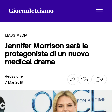
MASS MEDIA
Jennifer Morrison sarà la
protagonista di un nuovo
Tutti gli articoli
medical drama
Chi siamo
Redazione
0
0
7 Mar 2019
Contatti