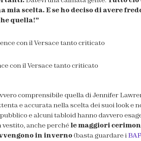
rtanti.
Datevi una calmata gente.
Tutto ciò
a mia scelta. E se ho deciso di avere fred
he quella!”
e con il Versace tanto criticato
vero comprensibile quella di Jennifer Lawrenc
enta e accurata nella scelta dei suoi look e n
l pubblico e alcuni tabloid hanno davvero esag
 vestito, anche perché
le maggiori cerimon
vvengono in inverno
(basta guardare i
BAFT