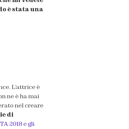
 che mi vedete
do è stata una
e. L’attrice è
on ne è ha mai
erato nel creare
ie di
A 2018 e gli