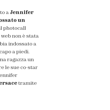
ato a
Jennifer
dossato un
il photocall
l web non è stata
bbia indossato a
capo a piedi.
una ragazza un
re le sue co-star
Jennifer
ersace
tramite