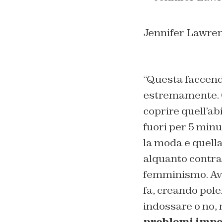
Jennifer Lawre
“Questa faccend
estremamente. Qu
coprire quell’ab
fuori per 5 minu
la moda e quell
alquanto contra
femminismo. Ave
fa, creando pole
indossare o no, 