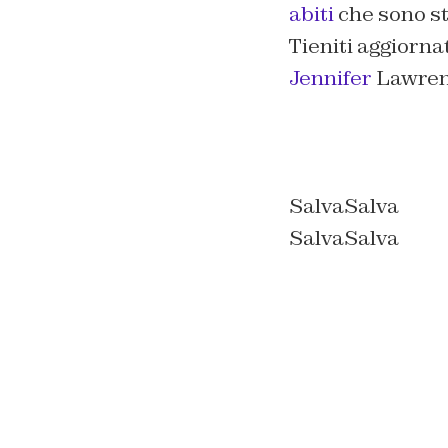
abiti
che sono sta
Tieniti aggiorn
Jennifer
Lawre
SalvaSalva
Salva
Salva