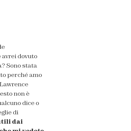
de
 avrei dovuto
a? Sono stata
stito perché amo
r Lawrence
uesto non è
ualcuno dice o
glie di
tili dai