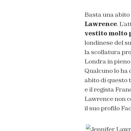
Basta una abito 
Lawrence
. L’a
vestito molto 
londinese del su
la scollatura pr
Londra in pieno 
Qualcuno lo ha
abito di questo 
e il regista Fra
Lawrence non ce 
il suo profilo F