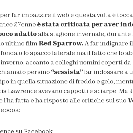
per far impazzire il web e questa volta è tocc
ttrice 27enne
è stata criticata per aver in
poco adatto
alla stagione invernale, durante 
o ultimo film
Red Sparrow.
A far indignare i
ofonda o lo spacco laterale ma il fatto che lo a
inverno, accanto a colleghi uomini coperti da 
 chiamato persino
“sessista”
far indossare a 
tipo in quella situazione di freddo e gelo, ment
ncis Lawrence avevano cappotti e sciarpe. Ma 
l’ha fatta e ha risposto alle critiche sul suo
V
acebook: