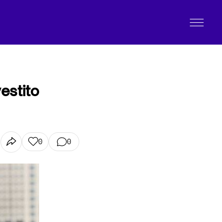
estito
0
0