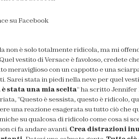
nce su Facebook
a non è solo totalmente ridicola, ma mi offen
el vestito di Versace è favoloso, credete che
ito meraviglioso con un cappotto e una sciarp
ti. Sarei stata in piedi nella neve per quel ve
a
è stata una mia scelta
“
ha scritto Jennife
riata,
“Questo è sessista, questo è ridicolo, q
re una reazione esagerata su tutto ciò che q
miche su qualcosa di ridicolo come cosa si sce
non ci fa andare avanti.
Crea distrazioni inu