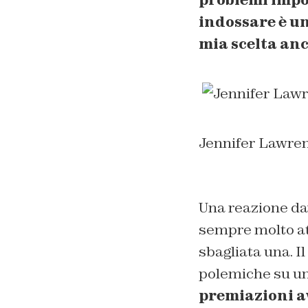
problemi impo
indossare è un
mia scelta anc
Jennifer Lawrenc
Una reazione dav
sempre molto att
sbagliata una. I
polemiche su un
premiazioni a