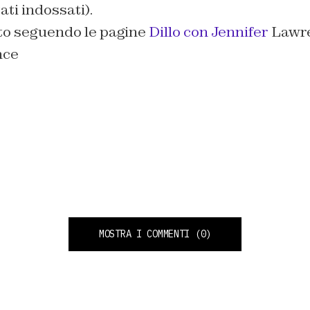
ti indossati).
ato seguendo le pagine
Dillo con Jennifer
Lawre
nce
MOSTRA I COMMENTI
(0)