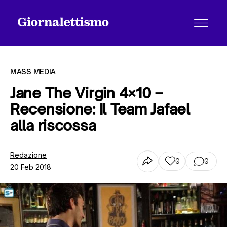
MASS MEDIA
Jane The Virgin 4×10 –
Recensione: Il Team Jafael
Tutti gli articoli
alla riscossa
Chi siamo
Redazione
0
0
20 Feb 2018
Contatti