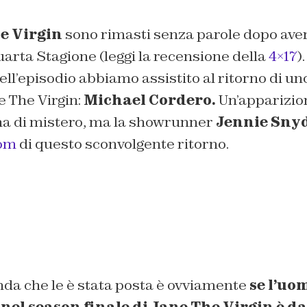
e Virgin
sono rimasti senza parole dopo aver 
arta Stagione (leggi la recensione della
4×17
)
ell’episodio abbiamo assistito al ritorno di u
e The Virgin:
Michael Cordero.
Un’apparizio
na di mistero, ma la showrunner
Jennie Sny
om
di questo sconvolgente ritorno.
a che le è stata posta è ovviamente
se l’uo
nel season finale di Jane The Virgin è 