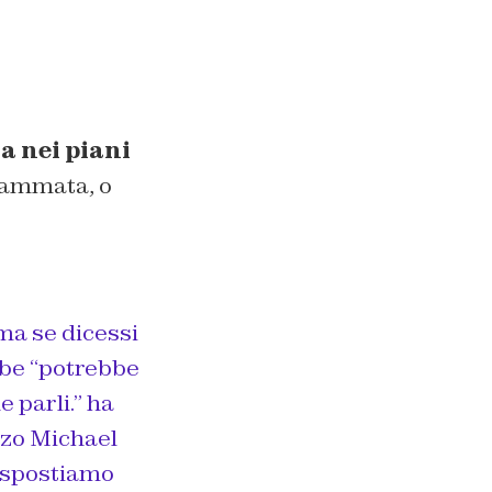
a nei piani
grammata, o
 ma se dicessi
bbe “potrebbe
 parli.”
ha
zo Michael
i spostiamo