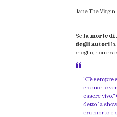
Jane The Virgin
Se
la morte di
degli autori
la
meglio, non era 
“C’è sempre s
che non è ve
essere vivo.”
detto la sho
era morto e o