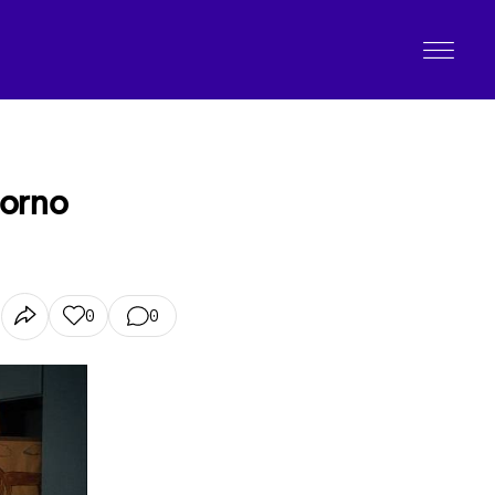
torno
0
0