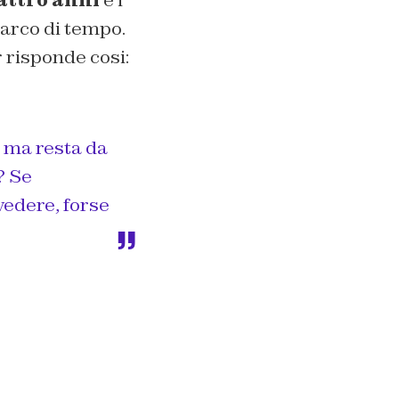
 arco di tempo.
risponde cosi:
 ma resta da
? Se
vedere, forse