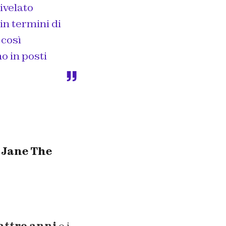
rivelato
in termini di
 così
o in posti
i Jane The
uattro anni
e i