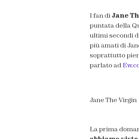
I fan di
Jane Th
puntata della Qu
ultimi secondi d
più amati di Jan
soprattutto pie
parlato ad
Ew.c
Jane The Virgin
La prima domand
abbiamo visto 