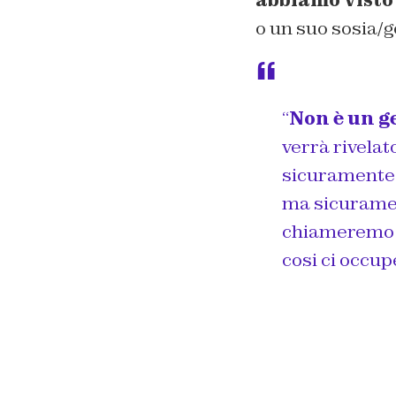
o un suo sosia/
“
Non è un g
verrà rivelat
sicuramente 
ma sicuramen
chiameremo M
cosi ci occup