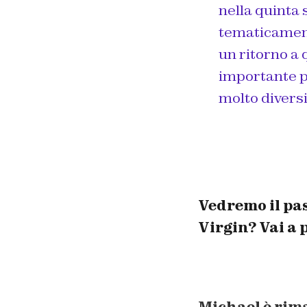
nella quinta 
tematicament
un ritorno a 
importante pe
molto diversi
Vedremo il pas
Virgin? Vai a 
Michael è rima