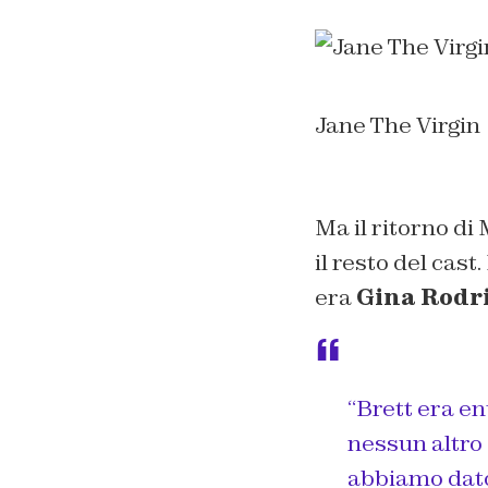
Jane The Virgin
Ma il ritorno di
il resto del cast
era
Gina Rodr
“Brett era en
nessun altro 
abbiamo dato 