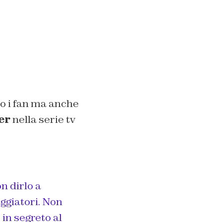
lo i fan ma anche
er
nella serie tv
n dirlo a
eggiatori. Non
in segreto al