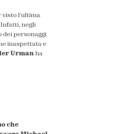
visto l’ultima
. Infatti, negli
no dei personaggi
ne inaspettata e
der Urman
ha
mo che
davvero Michael