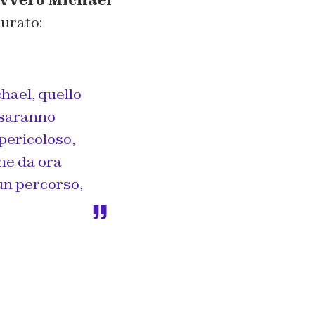
urato:
hael, quello
i saranno
ericoloso,
he da ora
un percorso,