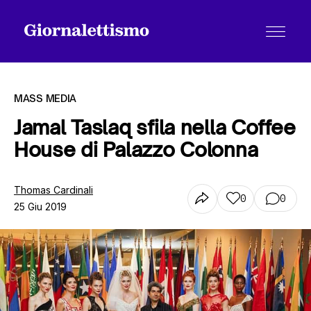
MASS MEDIA
Jamal Taslaq sfila nella Coffee
House di Palazzo Colonna
Tutti gli articoli
Thomas Cardinali
0
0
25 Giu 2019
Chi siamo
Contatti