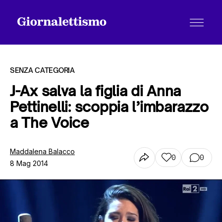
SENZA CATEGORIA
J-Ax salva la figlia di Anna
Pettinelli: scoppia l’imbarazzo
Tutti gli articoli
a The Voice
Chi siamo
Maddalena Balacco
0
0
8 Mag 2014
Contatti