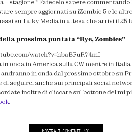
a – stagione? Fatecelo sapere commentando l’
stare sempre aggiornati su
iZombie 5
e le altr
essi su
Talky Media
in attesa che arrivi il 25 l
 della prossima puntata “Bye, Zombies”
outube.com/watch?v=hbaBFuR74mI
 in onda in America sulla CW mentre in Italia
ow andranno in onda dal prossimo ottobre su P
 di seguirci anche sui principali social netw
cordate inoltre di cliccare sul bottone del
mi p
ook
.
MOSTRA I COMMENTI
(0)