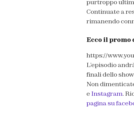
purtroppo ultim
Continuate a re
rimanendo conn
Ecco il promo
https://www.y
L’episodio andrà
finali dello sh
Non dimenticate
e
Instagram
. Ri
pagina su faceb