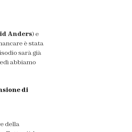
id Anders
) e
a mancare è stata
isodio sarà già
ovedì abbiamo
nsione di
e della