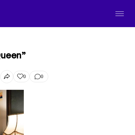
 Queen”
0
0