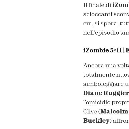
Il finale di
iZom
scioccanti sconvo
cui, si spera, tu
nell’episodio an
iZombie 5×11 |
Ancora una volta
totalmente nuovo
simboleggiare un
Diane Ruggie
l’omicidio propri
Clive (
Malcolm
Buckley
) affr