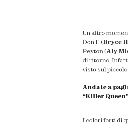
Un altro moment
Don E (
Bryce 
Peyton (
Aly Mi
di ritorno. Infa
visto sul piccol
Andate a pagin
“Killer Queen
I colori forti d