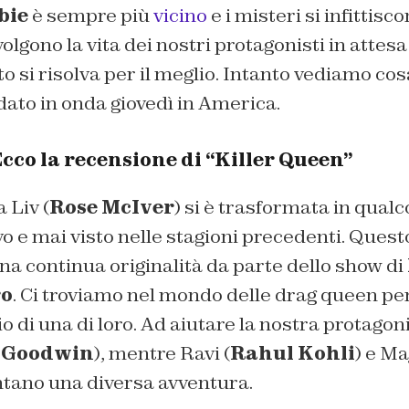
bie
è sempre più
vicino
e i misteri si infittisc
lgono la vita dei nostri protagonisti in attesa 
tto si risolva per il meglio. Intanto vediamo co
dato in onda giovedì in America.
 Ecco la recensione di “Killer Queen”
 Liv (
Rose McIver
) si è trasformata in qualc
 e mai visto nelle stagioni precedenti. Questo
a continua originalità da parte dello show di
ro
. Ci troviamo nel mondo delle drag queen per
o di una di loro. Ad aiutare la nostra protagoni
 Goodwin
), mentre Ravi (
Rahul Kohli
) e Ma
ontano una diversa avventura.