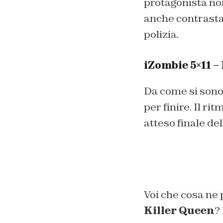
protagonista non
anche contrastat
polizia.
iZombie 5×11 –
Da come si sono
per finire. Il ri
atteso finale de
Voi che cosa ne 
Killer Queen
?