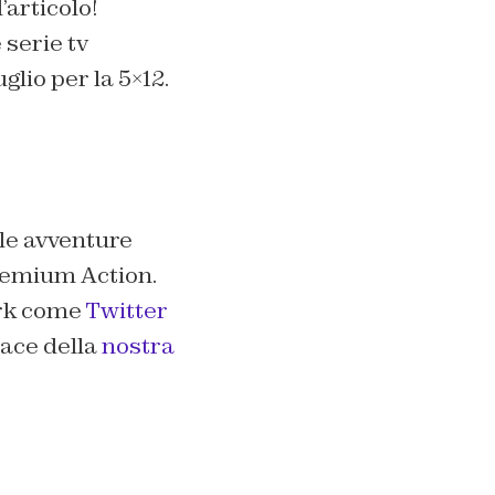
articolo!
e serie tv
uglio per la 5×12.
 le avventure
remium Action.
ork come
Twitter
iace
della
nostra