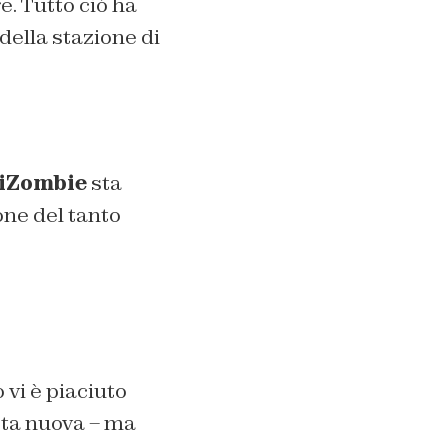
. Tutto ciò ha
della stazione di
iZombie
sta
one del tanto
 vi è piaciuto
sta nuova – ma