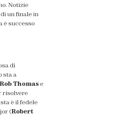
ono. Notizie
di un finale in
sa è successo
osa di
 sta a
Rob Thomas
e
 risolvere
sta è il fedele
jor (
Robert