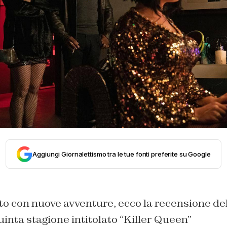
Aggiungi Giornalettismo tra le tue fonti preferite su Google
to con nuove avventure, ecco la recensione de
uinta stagione intitolato “Killer Queen”