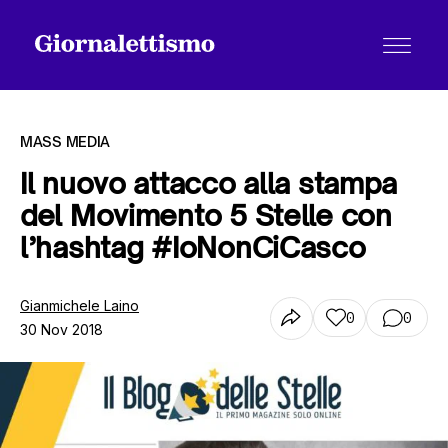
MASS MEDIA
Il nuovo attacco alla stampa
del Movimento 5 Stelle con
Tutti gli articoli
l’hashtag #IoNonCiCasco
Chi siamo
Gianmichele Laino
0
0
30 Nov 2018
Contatti